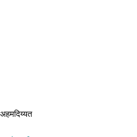
अहमदिय्यत