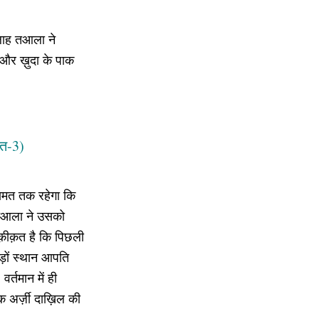
्लाह तआला ने
र ख़ुदा के पाक
्त-3)
यामत तक रहेगा कि
 तआला ने उसको
हक़ीक़त है कि पिछली
कड़ों स्थान आपति
्तमान में ही
 अर्ज़ी दाख़िल की