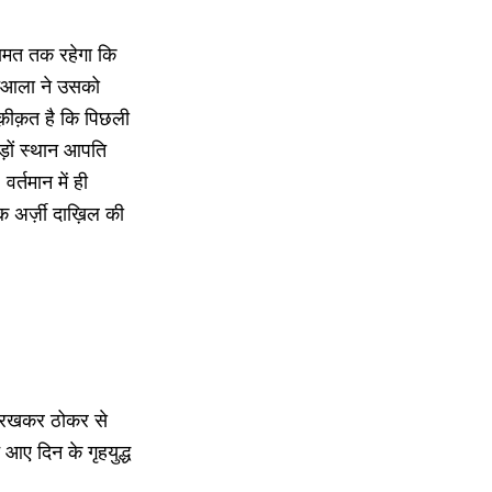
यामत तक रहेगा कि
 तआला ने उसको
हक़ीक़त है कि पिछली
कड़ों स्थान आपति
्तमान में ही
 अर्ज़ी दाख़िल की
ग रखकर ठोकर से
आए दिन के गृहयुद्ध