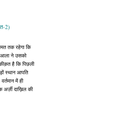
्त-2)
यामत तक रहेगा कि
 तआला ने उसको
हक़ीक़त है कि पिछली
कड़ों स्थान आपति
्तमान में ही
 अर्ज़ी दाख़िल की