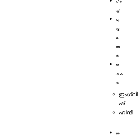
പ്ര
സ്സ്
പു
സ്ത
ക
ങ്ങ
ള്‍
ഭാ
ഷക
ൾ
ഇംഗ്ലീ
ഷ്
ഹിന്ദി
ഞ