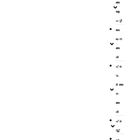
ങ്ങ
ളെ
പറ്റി
ലേ
ഖന
ങ്ങ
ള്‍
പ്ര
വ
ര്‍ത്ത
ന
ങ്ങ
ള്‍
പ്ര
സ്സ്
പു