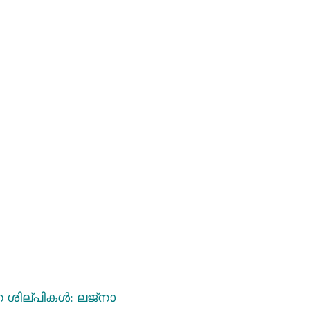
 ശില്പികൾ: ലജ്നാ