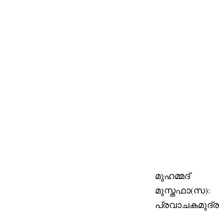
കുറിച്ച് അഹ്‍മദിയ്യാ
ഖലീഫയുടെ അര നൂറ്റാണ്ട്
പിന്നിട്ട മുന്നറിയിപ്പ്
മുഹമ്മദ്‌
മുസ്തഫാ(സ):
പ്രവാചകമുദ്ര