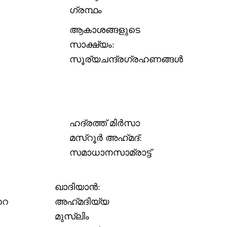
ഗ്രന്ഥം
ആകാശങ്ങളുടെ
സാക്ഷ്യം:
സൂര്യചന്ദ്രഗ്രഹണങ്ങള്‍
ഹദ്രത്ത് മിര്‍സാ
മസ്റൂര്‍ അഹ്‌മദ്:
സമാധാനസാമ്രാട്ട്
ഖാദിയാൻ:
റെ
അഹ്‌മദിയ്യ
മുസ്‌ലിം