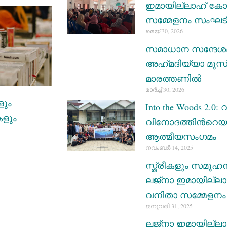
ഇമായില്ലാഹ് കോഴ
സമ്മേളനം സംഘടിപ്പ
മെയ്‌ 30, 2026
സമാധാന സന്ദേശമുയർ
അഹ്‌മദിയ്യാ മുസ്
മാരത്തണിൽ
മാർച്ച്‌ 30, 2026
ളും
Into the Woods 2.0
ളും
വിനോദത്തിന്‍റെയ
ആത്മീയസംഗമം
നവംബർ 14, 2025
സ്ത്രീകളും സമൂഹ
ലജ്നാ ഇമായില്ല
വനിതാ സമ്മേളനം
ജനുവരി 31, 2025
ലജ്നാ ഇമായില്ലാഹ