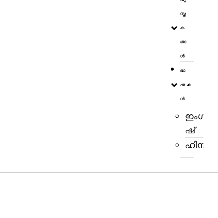
സ്ത
ക
ങ്ങ
ള്‍
ഭാ
ഷക
ൾ
ഇംഗ്ലീ
ഷ്
ഹിന്ദി
യുഗശബ്ദം
മൂന്നാം ലോകമഹായുദ്ധത്