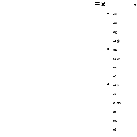
ഞ
ങ്ങ
ളെ
പറ്റി
ലേ
ഖന
ങ്ങ
ള്‍
പ്ര
വ
ര്‍ത്ത
ന
ങ്ങ
ള്‍