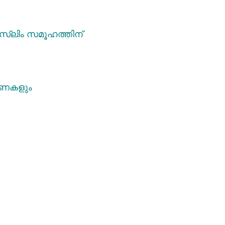
സ്‌ലിം സമൂഹത്തിന്
ാരണകളും