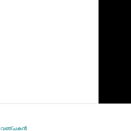
ന വഞ്ചകന്‍