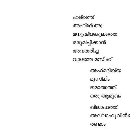
ഹദ്രത്ത്
അഹ്‌മദ്(അ):
മനുഷ്യകുലത്തെ
ഒരുമിപ്പിക്കാന്‍
അവതരിച്ച
വാഗ്ദത്ത മസീഹ്
അഹ്‌മദിയ്യ
മുസ്‌ലിം
ജമാഅത്ത്:
ഒരു ആമുഖം
ഖിലാഫത്ത്:
അല്ലാഹുവിന്‍
രണ്ടാം