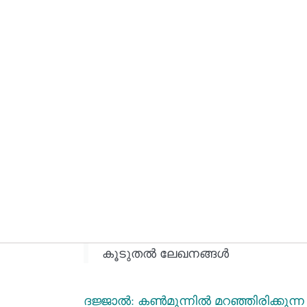
കൂടുതല്‍ ലേഖനങ്ങള്‍
തെ
ദജ്ജാല്‍: കൺമുന്നിൽ മറഞ്ഞിരിക്കുന്