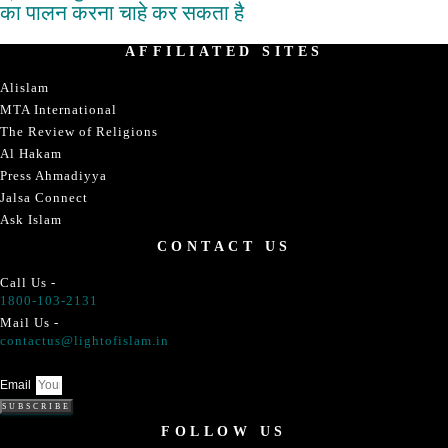
का पालन करना चाहे कर सकता है
AFFILIATED SITES
Alislam
MTA International
The Review of Religions
Al Hakam
Press Ahmadiyya
Jalsa Connect
Ask Islam
CONTACT US
Call Us -
1800-103-2131
Mail Us -
contactus@lightofislam.in
Email
SUBSCRIBE
FOLLOW US