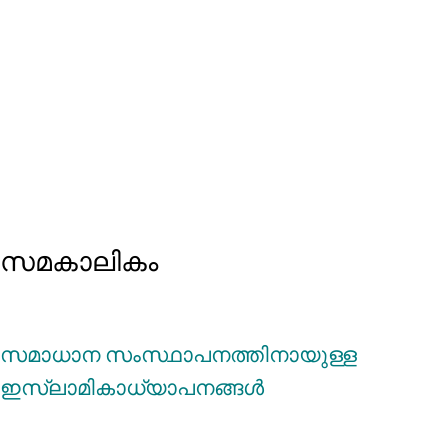
സമകാലികം
സമാധാന സംസ്ഥാപനത്തിനായുള്ള
ഇസ്‌ലാമികാധ്യാപനങ്ങള്‍