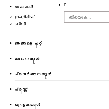
ഭാഷകൾ
s
ഇംഗ്ലീഷ്
ഹിന്ദി
ഞങ്ങളെ പറ്റി
ലേഖനങ്ങള്‍
പ്രവര്‍ത്തനങ്ങള്‍
പ്രസ്സ്
പുസ്തകങ്ങള്‍