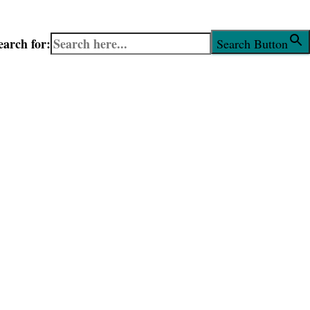
earch for:
Search Button