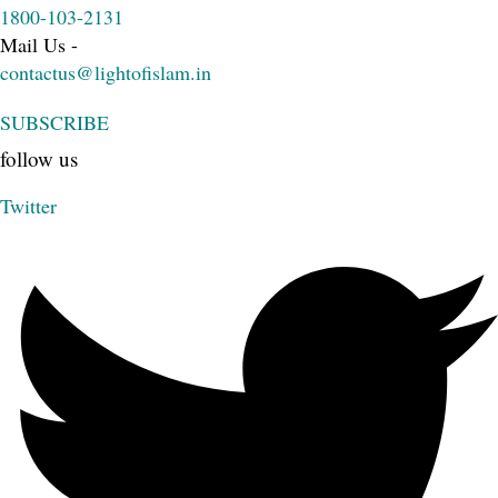
1800-103-2131
Mail Us -
contactus@lightofislam.in
SUBSCRIBE
follow us
Twitter