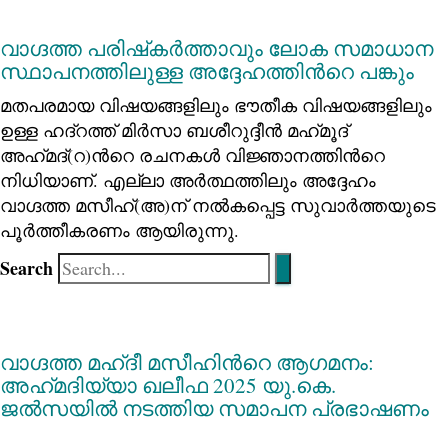
വാഗ്ദത്ത പരിഷ്‌കർത്താവും ലോക സമാധാന
സ്ഥാപനത്തിലുള്ള അദ്ദേഹത്തിന്‍റെ പങ്കും
മതപരമായ വിഷയങ്ങളിലും ഭൗതീക വിഷയങ്ങളിലും
ഉള്ള ഹദ്റത്ത് മിർസാ ബശീറുദ്ദീൻ മഹ്‌മൂദ്
അഹ്‌മദ്(റ)ന്‍റെ രചനകൾ വിജ്ഞാനത്തിന്‍റെ
നിധിയാണ്. എല്ലാ അർത്ഥത്തിലും അദ്ദേഹം
വാഗ്ദത്ത മസീഹ്(അ)ന് നൽകപ്പെട്ട സുവാര്‍ത്തയുടെ
പൂർത്തീകരണം ആയിരുന്നു.
Search
വാഗ്ദത്ത മഹ്ദീ മസീഹിന്‍റെ ആഗമനം:
അഹ്‍മദിയ്യാ ഖലീഫ 2025 യു.കെ.
ജല്‍സയില്‍ നടത്തിയ സമാപന പ്രഭാഷണം