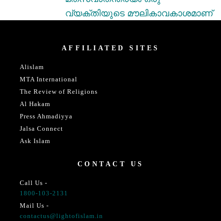
വ്യക്തിയുടെ മൗലികാവകാശമാണ്
AFFILIATED SITES
Alislam
MTA International
The Review of Religions
Al Hakam
Press Ahmadiyya
Jalsa Connect
Ask Islam
CONTACT US
Call Us -
1800-103-2131
Mail Us -
contactus@lightofislam.in