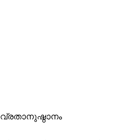
വ്രതാനുഷ്ഠാനം