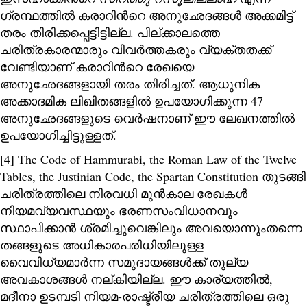
ഗ്രന്ഥത്തില്‍ കരാറിന്‍റെ അനുഛേദങ്ങള്‍ അക്കമിട്ട്
തരം തിരിക്കപ്പെട്ടിട്ടില്ല. പില്ക്കാലത്തെ
ചരിത്രകാരന്മാരും വിവര്‍ത്തകരും വ്യക്തതക്ക്
വേണ്ടിയാണ് കരാറിന്‍റെ രേഖയെ
അനുഛേദങ്ങളായി തരം തിരിച്ചത്. ആധുനിക
അക്കാദമിക ലിഖിതങ്ങളില്‍ ഉപയോഗിക്കുന്ന 47
അനുഛേദങ്ങളുടെ വെര്‍ഷനാണ് ഈ ലേഖനത്തില്‍
ഉപയോഗിച്ചിട്ടുള്ളത്.
[4] The Code of Hammurabi, the Roman Law of the Twelve
Tables, the Justinian Code, the Spartan Constitution തുടങ്ങി
ചരിത്രത്തിലെ നിരവധി മുൻകാല രേഖകൾ
നിയമവ്യവസ്ഥയും ഭരണസംവിധാനവും
സ്ഥാപിക്കാൻ ശ്രമിച്ചുവെങ്കിലും അവയൊന്നുംതന്നെ
തങ്ങളുടെ അധികാരപരിധിയിലുള്ള
വൈവിധ്യമാർന്ന സമുദായങ്ങൾക്ക് തുല്യ
അവകാശങ്ങൾ നല്കിയില്ല. ഈ കാര്യത്തിൽ,
മദീനാ ഉടമ്പടി നിയമ-രാഷ്ട്രീയ ചരിത്രത്തിലെ ഒരു