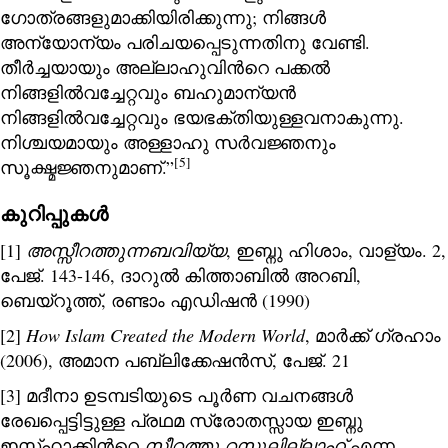
ഗോത്രങ്ങളുമാക്കിയിരിക്കുന്നു; നിങ്ങൾ
അന്യോന്യം പരിചയപ്പെടുന്നതിനു വേണ്ടി.
തീർച്ചയായും അല്ലാഹുവിന്‍റെ പക്കൽ
നിങ്ങളിൽവച്ചേറ്റവും ബഹുമാന്യൻ
നിങ്ങളിൽവച്ചേറ്റവും ഭയഭക്തിയുള്ളവനാകുന്നു.
നിശ്ചയമായും അള്ളാഹു സർവജ്ഞനും
[5]
സൂക്ഷ്മജ്ഞനുമാണ്.”
കുറിപ്പുകള്‍
[1]
അസ്സീറത്തുന്നബവിയ്യ
, ഇബ്നു ഹിശാം, വാള്യം. 2,
പേജ്. 143-146, ദാറുല്‍ കിത്താബില്‍ അറബി,
ബെയ്റൂത്ത്, രണ്ടാം എഡിഷൻ (1990)
[2]
How Islam Created the Modern World
, മാർക്ക് ഗ്രഹാം
(2006), അമാന പബ്ലിക്കേഷൻസ്, പേജ്. 21
[3] മദീനാ ഉടമ്പടിയുടെ പൂര്‍ണ വചനങ്ങള്‍
രേഖപ്പെട്ടിട്ടുള്ള പ്രഥമ സ്രോതസ്സായ ഇബ്നു
ഇസ്ഹാക്കിന്‍റെ
സീറത്തു റസൂലില്ലാഹ്
എന്ന