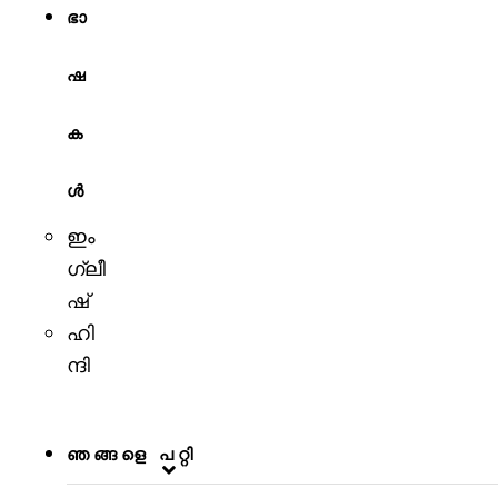
ഭാ
ഷ
ക
ൾ
ഇം
ഗ്ലീ
ഷ്
ഹി
ന്ദി
ഞങ്ങളെ പറ്റി