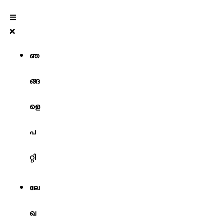
ഞ
ങ്ങ
ളെ
പ
റ്റി
ലേ
ഖ