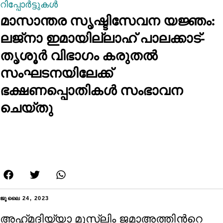
റിപ്പോര്‍ട്ടുകള്‍
മാസാന്തര സൃഷ്ടിസേവന യജ്ഞം:
ലജ്നാ ഇമായില്ലാഹ് പാലക്കാട്-
തൃശൂര്‍ വിഭാഗം കരുതല്‍
സംഘടനയിലേക്ക്
ഭക്ഷണപ്പൊതികള്‍ സംഭാവന
ചെയ്തു
ജൂലൈ 24, 2023
അഹ്‌മദിയ്യാ മുസ്‌ലിം ജമാഅത്തിന്‍റെ