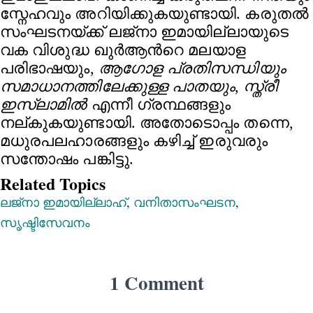
സ്നേഹവും അറിയിക്കുകയുണ്ടായി. കരുതൽ
സംഘടനയ്ക്ക് ലജ്നാ ഇമായില്ലായുടെ
വക വിശുദ്ധ ഖുർആന്‍റെ മലയാള
പരിഭാഷയും,
ആഗോള പ്രതിസന്ധിയും
സമാധാനത്തിലേക്കുള്ള പാതയും
,
സ്ത്രീ
ഇസ്‌ലാമിൽ
എന്നീ ഗ്രന്ഥങ്ങളും
നല്കുകയുണ്ടായി. അതോടൊപ്പം തന്നെ,
മധുരപലഹാരങ്ങളും കഴിച്ച് ഇരുവരും
സന്തോഷം പങ്കിട്ടു.
Related Topics
ലജ്നാ ഇമായില്ലാഹ്
,
വനിതാസംഘടന
,
സൃഷ്ടിസേവനം
1 Comment