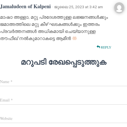
Jamaludeen of Kalpeni
· ജൂലൈ 25, 2023 at 3:42 am
മാഷാ അള്ളാ, മറ്റു പ്രദേശത്തുള്ള ലജ്ജനങ്ങൾക്കും
ജമാഅത്തിലെ മറ്റു കീഴ് ഘടകങ്ങൾക്കും ഇത്തരം
പ്രവർത്തനങ്ങൾ അധികമായി ചെയ്യാനുള്ള
തൗഫീഖ് നൽകുമാറാകട്ടെ ആമീൻ
REPLY
മറുപടി രേഖപ്പെടുത്തുക
Name
*
Email
*
Website