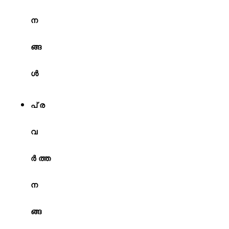
ന
ങ്ങ
ള്‍
പ്ര
വ
ര്‍ത്ത
ന
ങ്ങ