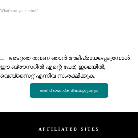
What's on your mind?
അടുത്ത തവണ ഞാൻ അഭിപ്രായപ്പെടുമ്പോൾ
ഈ ബ്രൗസറിൽ എന്റെ പേര്, ഇമെയിൽ,
വെബ്സൈറ്റ് എന്നിവ സംരക്ഷിക്കുക.
AFFILIATED SITES