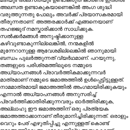
അലസത ഉണ്ടാകുകയാണെങ്കിൽ അംഗ ശുദ്ധി
വരുത്തുന്നതു പോലും അവർക്ക് പ്രയാസകരമായി
തീരുന്നതാണ്. അത്തരക്കാർക്ക് എങ്ങനെയാണ്
തഹജ്ജുദ് നമസ്കാരിക്കാൻ സാധിക്കുക.
സൽക്കർമങ്ങൾ അനുഷ്ഠിക്കാനുള്ള
കഴിവുണ്ടാകുന്നില്ലെങ്കിൽ, നന്മകളിൽ
മുന്നേറാനുള്ള ആവേശമില്ലെങ്കിൽ ഞാനുമായി
ബന്ധം പുലർത്തുന്നത് വ്യർഥമാണ്. പറയുന്നു,
തങ്ങളുടെ പരിശ്രമത്തിലൂടെ നമ്മുടെ
അധ്യാപനങ്ങൾ പ്രാവർത്തികമാക്കുന്നവർ
മാത്രമാണ് നമ്മുടെ ജമാഅത്തിൽ ഉൾപ്പെട്ടിട്ടുള്ളത്.
നാമമാത്രമായി ജമാഅത്തിൽ അംഗമായിരിക്കുകയും
എന്നാൽ അധ്യാപനങ്ങൾ അനുസരിച്ച്
പ്രവർത്തിക്കാതിരിക്കുന്നവരും ഓർത്തിരിക്കുക,
അല്ലാഹു ഈ ജമാഅത്തിന് ഒരു പ്രത്യേക
ജമാഅത്താക്കാനാണ് തീരുമാനിച്ചിരിക്കുന്നത്. ഒരാളും
വെറും പേര് എഴുതിപ്പിച്ചു എന്നുള്ളത് കൊണ്ട്