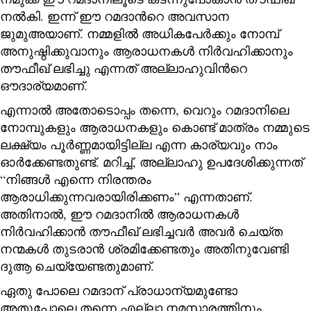
നൽകി. ഇന്ന് ഈ റമദാന്‍റെ അവസാന
ജുമുഅയാണ്. നമ്മളിൽ അധികപേർക്കും നോമ്പ്
അനുഷ്ഠിക്കുവാനും ആരാധനകൾ നിർവഹിക്കാനും
തൗഫീഖ് ലഭിച്ചു എന്നത് അല്ലാഹുവിന്‍റെ
ഔദാര്യമാണ്.
എന്നാൽ അതോടൊപ്പം തന്നെ, വെറും റമദാനിലെ
നോമ്പുകളും ആരാധനകളും കൊണ്ട് മാത്രം നമ്മുടെ
ലക്ഷ്യം പൂർണ്ണമായിട്ടില്ല എന്ന കാര്യവും നാം
ഓര്‍ക്കേണ്ടതുണ്ട്. മറിച്ച്, അല്ലാഹു ഉപദേശിക്കുന്നത്
“നിങ്ങൾ എന്നെ നിരന്തരം
ആരാധിക്കുന്നവരായിരിക്കണം” എന്നതാണ്.
അതിനാൽ, ഈ റമദാനിൽ ആരാധനകൾ
നിർവഹിക്കാൻ തൗഫീഖ് ലഭിച്ചവർ അവർ ചെയ്ത
നന്മകൾ തുടരാൻ ശ്രമിക്കേണ്ടതും അതിനുവേണ്ടി
ദുആ ചെയ്യേണ്ടതുമാണ്.
ഏതു പോലെ റമദാന് പ്രാധാന്യമുണ്ടോ
അതുപോലെ തന്നെ എല്ലാ നമസ്കാരത്തിനും