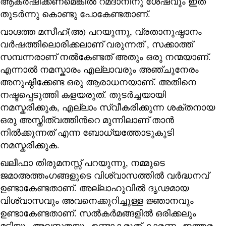
ആകർഷിക്കണമെങ്കിൽ റമദാനിനു ശേഷവും ഇത്
തുടർന്നു കൊണ്ടു പോകേണ്ടതാണ്.
വാഗ്ദത്ത മസീഹ്(അ) പറയുന്നു, വ്രതാനുഷ്ഠാനം
വർഷത്തിലൊരിക്കലാണ് വരുന്നത് , സക്കാത്ത്
സമ്പന്നരാണ് നൽകേണ്ടത് അതും ഒരു നന്മയാണ്.
എന്നാൽ നമസ്കാരം എല്ലാവരും അഞ്ചുനേരം
അനുഷ്ഠിക്കേണ്ട ഒരു ആരാധനയാണ്. അതിനെ
നഷ്ടപ്പെടുത്തി കളയരുത്. തുടർച്ചയായി
നമസ്കരിക്കുക, എല്ലാം സ്വീകരിക്കുന്ന ശക്തനായ
ഒരു അസ്തിത്വത്തിന്‍റെ മുന്നിലാണ് താൻ
നിൽക്കുന്നത് എന്ന ബോധ്യത്തോടുകൂടി
നമസ്കരിക്കുക.
ഖലീഫാ തിരുമനസ്സ് പറയുന്നു, നമ്മുടെ
ജമാഅത്തംഗങ്ങളുടെ വിശ്വാസത്തിൽ വർദ്ധനവ്
ഉണ്ടാകേണ്ടതാണ്. അല്ലാഹുവിൽ ദൃഢമായ
വിശ്വാസവും അവനെക്കുറിച്ചുള്ള ജ്ഞാനവും
ഉണ്ടാകേണ്ടതാണ്. സൽകർമങ്ങളിൽ ഒരിക്കലും
മടിയും അലസതയും ഉണ്ടാകരുത് കാരണം ഇത്തരം