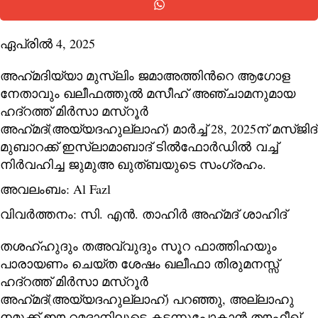
ഏപ്രിൽ 4, 2025
അഹ്‌മദിയ്യാ മുസ്‌ലിം ജമാഅത്തിന്‍റെ ആഗോള
നേതാവും ഖലീഫത്തുല്‍ മസീഹ് അഞ്ചാമനുമായ
ഹദ്റത്ത് മിര്‍സാ മസ്റൂര്‍
അഹ്‌മദ്(അയ്യദഹുല്ലാഹ്) മാര്‍ച്ച് 28, 2025ന് മസ്ജിദ്
മുബാറക്ക്‌ ഇസ്‌ലാമാബാദ് ടില്‍ഫോര്‍ഡില്‍
വച്ച്
നിര്‍വഹിച്ച ജുമുഅ ഖുത്ബയുടെ സംഗ്രഹം.
അവലംബം:
Al Fazl
വിവര്‍ത്തനം: സി. എന്‍. താഹിര്‍ അഹ്‍മദ് ശാഹിദ്
തശഹ്ഹുദും തഅവ്വുദും സൂറ ഫാത്തിഹയും
പാരായണം ചെയ്ത ശേഷം ഖലീഫാ തിരുമനസ്സ്
ഹദ്‌റത്ത് മിര്‍സാ മസ്റൂര്‍
അഹ്‌മദ്(അയ്യദഹുല്ലാഹ്) പറഞ്ഞു, അല്ലാഹു
നമുക്ക് ഈ റമദാനിലൂടെ കടന്നുപോകാൻ തൗഫീഖ്