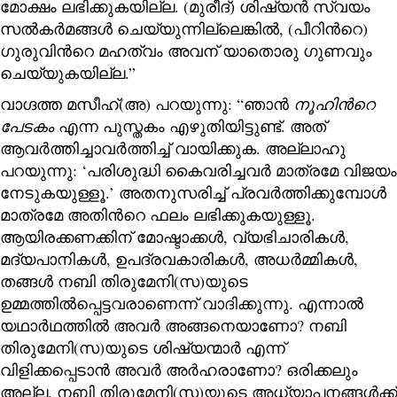
മോക്ഷം ലഭിക്കുകയില്ല. (മുരീദ്) ശിഷ്യൻ സ്വയം
സൽകർമങ്ങൾ ചെയ്യുന്നില്ലെങ്കിൽ, (പീറിന്‍റെ)
ഗുരുവിന്‍റെ മഹത്വം അവന് യാതൊരു ഗുണവും
ചെയ്യുകയില്ല.”
വാഗ്ദത്ത മസീഹ്(അ) പറയുന്നു: “ഞാൻ
നൂഹിന്‍റെ
പേടകം
എന്ന പുസ്തകം എഴുതിയിട്ടുണ്ട്. അത്
ആവർത്തിച്ചാവർത്തിച്ച് വായിക്കുക. അല്ലാഹു
പറയുന്നു: ‘പരിശുദ്ധി കൈവരിച്ചവർ മാത്രമേ വിജയം
നേടുകയുള്ളൂ.’ അതനുസരിച്ച് പ്രവർത്തിക്കുമ്പോൾ
മാത്രമേ അതിന്‍റെ ഫലം ലഭിക്കുകയുള്ളൂ.
ആയിരക്കണക്കിന് മോഷ്ടാക്കൾ, വ്യഭിചാരികൾ,
മദ്യപാനികൾ, ഉപദ്രവകാരികൾ, അധർമ്മികൾ,
തങ്ങൾ നബി തിരുമേനി(സ)യുടെ
ഉമ്മത്തിൽപ്പെട്ടവരാണെന്ന് വാദിക്കുന്നു. എന്നാൽ
യഥാർഥത്തിൽ അവർ അങ്ങനെയാണോ? നബി
തിരുമേനി(സ)യുടെ ശിഷ്യന്മാർ എന്ന്
വിളിക്കപ്പെടാൻ അവർ അർഹരാണോ? ഒരിക്കലും
അല്ല. നബി തിരുമേനി(സ)യുടെ അധ്യാപനങ്ങൾക്ക്