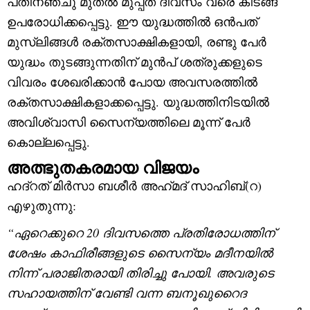
പതിനഞ്ചു മുതൽ മുപ്പത് ദിവസം വരെ കിടങ്ങ്
ഉപരോധിക്കപ്പെട്ടു. ഈ യുദ്ധത്തിൽ ഒൻപത്
മുസ്‌ലിങ്ങൾ രക്തസാക്ഷികളായി, രണ്ടു പേർ
യുദ്ധം തുടങ്ങുന്നതിന് മുൻപ് ശത്രുക്കളുടെ
വിവരം ശേഖരിക്കാൻ പോയ അവസരത്തിൽ
രക്തസാക്ഷികളാക്കപ്പെട്ടു. യുദ്ധത്തിനിടയിൽ
അവിശ്വാസി സൈന്യത്തിലെ മൂന്ന് പേർ
കൊല്ലപ്പെട്ടു.
അത്ഭുതകരമായ വിജയം
ഹദ്റത് മിർസാ ബശീർ അഹ്‌മദ്‌ സാഹിബ്(റ)
എഴുതുന്നു:
“
ഏറെക്കുറെ
20
ദിവസത്തെ പ്രതിരോധത്തിന്
ശേഷം കാഫിരീങ്ങളുടെ സൈന്യം മദീനയിൽ
നിന്ന് പരാജിതരായി തിരിച്ചു പോയി. അവരുടെ
സഹായത്തിന് വേണ്ടി വന്ന ബനൂഖുറൈദ