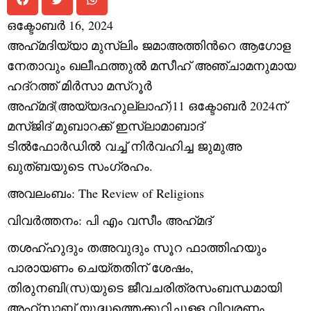
ഒക്ടോബർ 16, 2024
അഹ്‌മദിയ്യാ മുസ്‌ലിം ജമാഅത്തിന്‍റെ ആഗോള
നേതാവും ഖലീഫത്തുല്‍ മസീഹ് അഞ്ചാമനുമായ
ഹദ്റത്ത് മിര്‍സാ മസ്റൂര്‍
അഹ്‌മദ്(അയ്യദഹുല്ലാഹ്)11 ഒക്ടോബര്‍ 2024ന്
മസ്ജിദ് മുബാറക്ക്‌ ഇസ്‌ലാമാബാദ്
ടില്‍ഫോര്‍ഡില്‍
വച്ച് നിര്‍വഹിച്ച ജുമുഅ
ഖുത്ബയുടെ സംഗ്രഹം.
അവലംബം:
The Review of Religions
വിവര്‍ത്തനം: പി എം വസീം അഹ്‌മദ്‌
തശഹ്ഹുദും തഅവുദും സൂറ ഫാത്തിഹയും
പാരായണം ചെയ്തതിന് ശേഷം,
തിരുനബി(സ)യുടെ ജീവചരിത്രസംബന്ധമായി
അഹ്സാബ് യുദ്ധത്തെക്കുറിച്ചുള്ള വിവരണം