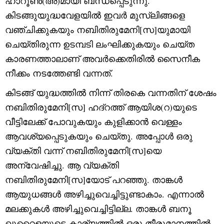
ഹാറൂൺ(അ)മായി ബന്ധപ്പെടുന്നു.
കിടങ്ങുയുദ്ധവേളയിൽ ഇവർ മുസ്‌ലിങ്ങളെ
വഞ്ചിക്കുകയും നബിതിരുമേനി[സ]യുമായി
ചെയ്തിരുന്ന ഉടമ്പടി ലംഘിക്കുകയും ചെയ്ത
കാരണത്താലാണ് അവർക്കെതിരിൽ സൈനീക
നീക്കം നടത്തേണ്ടി വന്നത്.
കിടങ്ങ് യുദ്ധത്തില്‍ നിന്ന്‍ തിരകെ വന്നതിന് ശേഷം
നബിതിരുമേനി[സ] ഹദ്റത്ത് ആയിശ(റ)യുടെ
വീട്ടിലേക്ക് പോവുകയും കുളിക്കാൻ വെള്ളം
ആവശ്യപ്പെടുകയും ചെയ്തു. അപ്പോൾ ഒരു
വ്യക്തി വന്ന് നബിതിരുമേനി[സ]യെ
അന്വേഷിച്ചു. ആ വ്യക്തി
നബിതിരുമേനി[സ]യോട് പറഞ്ഞു. താങ്കൾ
ആയുധങ്ങൾ അഴിച്ചുവെച്ചിട്ടുണ്ടാകാം. എന്നാൽ
മലക്കുകൾ അഴിച്ചുവെച്ചിട്ടില്ല. താങ്കൾ ബനൂ
ഖുറൈളയുടെ കാര്യത്തിൽ ഒരു തീരുമാനത്തിൽ