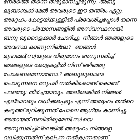
നേരത്തെ തന്നെ തീരുമാനിച്ചിരുന്നു. അബൂ
ലുബാബക്ക് മേൽ അവരുടെ ഈ തന്ത്രം ഏറ്റു.
അദ്ദേഹം കോട്ടയ്ക്കുള്ളിൽ പ്രവേശിച്ചപ്പോൾ തന്നെ
അവരുടെ പ്രയാസങ്ങളിൽ അസ്വസ്ഥനായി.
ബനൂ ഖുറൈളക്കാർ ചോദിച്ചു. നിങ്ങൾ ഞങ്ങളുടെ
അവസ്ഥ കാണുന്നില്ലേ.
?
ഞങ്ങൾ
മുഹമ്മദ്(സ)യുടെ തീരുമാനം അനുസരിച്ച്
ഞങ്ങളുടെ കോട്ടകളിൽ നിന്ന് ഒഴിഞ്ഞു
പോകണമെന്നാണോ.
?
അബൂലുബാബ
പൊടുന്നനെ മറുപടി നൽകികൊണ്ട് കൊണ്ട്
പറഞ്ഞു: തീർച്ചയായും. അല്ലെങ്കിൽ നിങ്ങൾ
എല്ലാവരും വധിക്കപ്പെടും എന്ന് അദ്ദേഹം തന്‍റെ
കഴുത്ത് മുറിക്കുന്നത് പോലെ ആഗ്യം കാണിച്ചു.
അതായത് നബിതിരുമേനി[സ]യെ
അനുസരിച്ചില്ലെങ്കിൽ അദ്ദേഹം നിങ്ങളെ
വധിക്കുന്നതിന് കല്പന നൽകുന്നതാണ്.