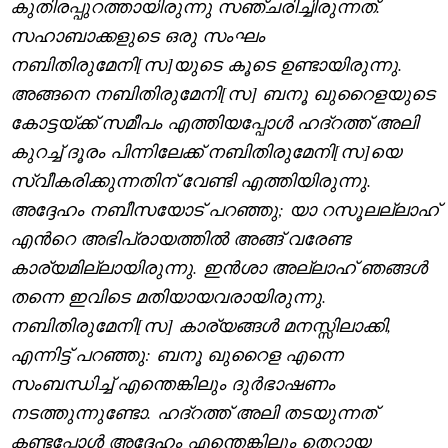
കുതിരപ്പുറത്തായിരുന്നു സഞ്ചരിച്ചിരുന്നത്.
സഹാബാക്കളുടെ ഒരു സംഘം
നബിതിരുമേനി[സ]യുടെ കൂടെ ഉണ്ടായിരുന്നു.
അങ്ങനെ നബിതിരുമേനി[സ] ബനൂ ഖുറൈളയുടെ
കോട്ടയ്ക്ക് സമീപം എത്തിയപ്പോൾ ഹദ്റത്ത് അലി
കുറച്ച് ദൂരം പിന്നിലേക്ക് നബിതിരുമേനി[സ]യെ
സ്വീകരിക്കുന്നതിന് വേണ്ടി എത്തിയിരുന്നു.
അദ്ദേഹം നബീസയോട് പറഞ്ഞു
;
യാ റസൂലല്ലാഹ്
എന്‍റെ അഭിപ്രായത്തിൽ അങ്ങ് വരേണ്ട
കാര്യമില്ലായിരുന്നു. ഇൻശാ അല്ലാഹ് ഞങ്ങൾ
തന്നെ ഇവിടെ മതിയായവരായിരുന്നു.
നബിതിരുമേനി[സ] കാര്യങ്ങൾ മനസ്സിലാക്കി
,
എന്നിട്ട് പറഞ്ഞു: ബനൂ ഖുറൈള എന്നെ
സംബന്ധിച്ച് എന്തെങ്കിലും ദുർഭാഷണം
നടത്തുന്നുണ്ടോ. ഹദ്റത്ത് അലി തടയുന്നത്
കണ്ടപ്പോൾ അദ്ദേഹം എന്തെങ്കിലും തെറ്റായ