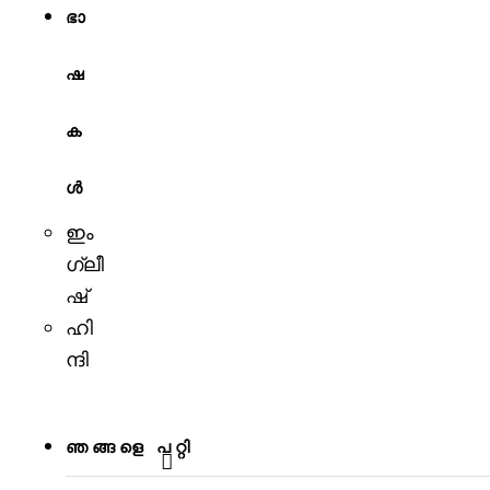
ഭാ
ഷ
ക
ൾ
ഇം
ഗ്ലീ
ഷ്
ഹി
ന്ദി
ഞങ്ങളെ പറ്റി