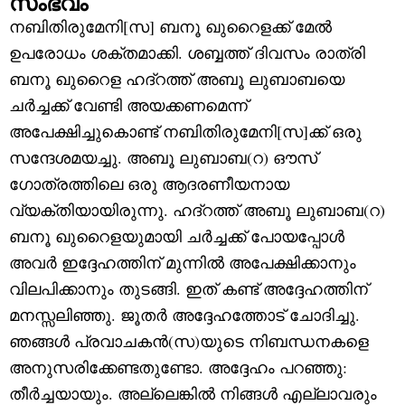
സംഭവം
നബിതിരുമേനി[സ] ബനൂ ഖുറൈളക്ക് മേൽ
ഉപരോധം ശക്തമാക്കി. ശബ്ബത്ത് ദിവസം രാത്രി
ബനൂ ഖുറൈള ഹദ്റത്ത് അബൂ ലുബാബയെ
ചർച്ചക്ക് വേണ്ടി അയക്കണമെന്ന്
അപേക്ഷിച്ചുകൊണ്ട് നബിതിരുമേനി[സ]ക്ക് ഒരു
സന്ദേശമയച്ചു. അബൂ ലുബാബ(റ) ഔസ്
ഗോത്രത്തിലെ ഒരു ആദരണീയനായ
വ്യക്തിയായിരുന്നു. ഹദ്റത്ത് അബൂ ലുബാബ(റ)
ബനൂ ഖുറൈളയുമായി ചർച്ചക്ക് പോയപ്പോൾ
അവർ ഇദ്ദേഹത്തിന് മുന്നിൽ അപേക്ഷിക്കാനും
വിലപിക്കാനും തുടങ്ങി. ഇത് കണ്ട് അദ്ദേഹത്തിന്
മനസ്സലിഞ്ഞു. ജൂതർ അദ്ദേഹത്തോട് ചോദിച്ചു.
ഞങ്ങൾ പ്രവാചകൻ(സ)യുടെ നിബന്ധനകളെ
അനുസരിക്കേണ്ടതുണ്ടോ. അദ്ദേഹം പറഞ്ഞു:
തീർച്ചയായും. അല്ലെങ്കിൽ നിങ്ങൾ എല്ലാവരും