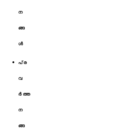
ന
ങ്ങ
ള്‍
പ്ര
വ
ര്‍ത്ത
ന
ങ്ങ