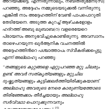
അറിയിക്കട്ടെ. എന്നിരുന്നാലും, നബിതിരുമേനി[സ]
പറഞ്ഞു, അദ്ദേഹം നമ്മുടെയടുക്കൽ വന്നിരുന്നു
എങ്കിൽ നാം അദ്ദേഹത്തിന് വേണ്ടി പാപപൊറുതി
തേടിയേനെ. അടുത്ത കുറച്ച് ആഴ്ചകളോളം
ഹദ്റത്ത് അബു ലുബാബ(റ) വളരെയേറെ
പ്രായസം അനുഭവിച്ചുകൊണ്ടിരുന്നു. അവസാനം
താഴെപറയുന്ന ഖുർആനിക വചനത്തിൽ
അദ്ദേഹത്തിന്‍റെ പശ്ചാത്താപം സ്വീകരിക്കപ്പെട്ടു
എന്ന് അല്ലാഹു പറഞ്ഞു:
“
തങ്ങളുടെ കുറ്റങ്ങളെ ഏറ്റുപറഞ്ഞ മറ്റു ചിലരും
ഉണ്ട്. അവർ സത്കൃത്യങ്ങളും മറ്റുചില
ദുഷ്കൃത്യങ്ങളും കൂട്ടിക്കലർത്തിയിരിക്കുകയാണ്.
അല്ലാഹു അവരുടെ നേരെ കാരുണ്യത്തോടെ
തിരിഞ്ഞേക്കാം തീർച്ചയായും അല്ലാഹു
സർവ്വഥാ പൊറുക്കുന്നവനും
[5]