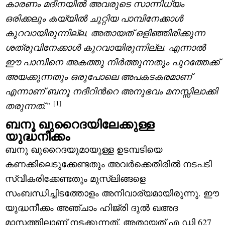
കാരണം മദീനയിൽ അവരുടെ സാന്നിധ്യം
ഒരിക്കലും കയ്യിൽ ചുറ്റിയ പാമ്പിനേക്കാൾ
കുറവായിരുന്നില്ല
,
അതായത് ഒളിഞ്ഞിരിക്കുന്ന
ശത്രുവിനേക്കാൾ കുറവായിരുന്നില്ല. എന്നാൽ
ഈ പാമ്പിനെ അകത്തു നിർത്തുന്നതും പുറത്തേക്ക്
അയക്കുന്നതും ഒരുപോലെ അപകടകരമാണ്
എന്നാണ് ബനൂ നദീറിന്‍റെ അനുഭവം മനസ്സിലാക്കി
[1]
തരുന്നത്.”
ബനൂ ഖുറൈദയിലേക്കുള്ള
യുദ്ധനീക്കം
ബനൂ ഖുറൈദയുമായുള്ള ഉടമ്പടിയെ
കണക്കിലെടുക്കേണ്ടതും അവർക്കെതിരിൽ നടപടി
സ്വീകരിക്കേണ്ടതും മുസ്‌ലിങ്ങളെ
സംബന്ധിച്ചിടത്തോളം അനിവാര്യമായിരുന്നു. ഈ
യുദ്ധനീക്കം അഞ്ചാം ഹിജ്‌രി ദുൽ ഖഅദ
മാസത്തിലാണ് നടക്കുന്നത്. അതായത് എ ഡി 627