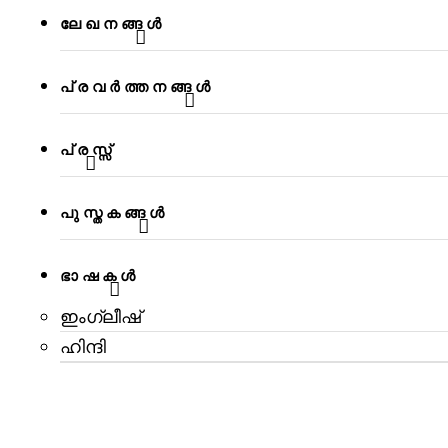
ലേഖനങ്ങള്‍
പ്രവര്‍ത്തനങ്ങള്‍
പ്രസ്സ്
പുസ്തകങ്ങള്‍
ഭാഷകൾ
ഇംഗ്ലീഷ്
ഹിന്ദി