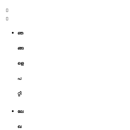
ഞ
ങ്ങ
ളെ
പ
റ്റി
ലേ
ഖ