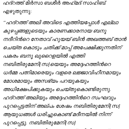
ഹദ്റത്ത് മിർസാ ബശീർ അഹ്‌മദ്‌ സാഹിബ്
എഴുതുന്നു:
“ഹദ്റത്ത് അലി അവിടെ എത്തിയപ്പോൾ എല്ലാ
കുഴപ്പങ്ങളുടെയും കാരണക്കാരനായ ബനൂ
നദീറിന്‍റെ നേതാവ് ഹുയയ് ബിൻ അഖത്തബ് താൻ
ചെയ്ത കൊടും ചതിക്ക് മാപ്പ് അപേക്ഷിക്കുന്നതിന്
പകരം ബനൂ ഖുറൈളയിൽ എത്തി
നബിതിരുമേനി[സ]യെയും അദ്ദേഹത്തിന്‍റെ
ധർമ്മ പത്നിമാരെയും വളരെ ലജ്ജാവിഹീനമായും
മോശമായും അസഭ്യം പറയുകയും
അധിക്ഷേപിക്കുകയും ചെയ്തുകൊണ്ടിരുന്നു.
ഹദ്റത്ത് അലിയും അദ്ദേഹത്തിന്‍റെ സംഘവും
പുറപ്പെട്ടതിന് അല്പം ശേഷം നബിതിരുമേനി[സ]
ആയുധങ്ങൾ ധരിച്ചുകൊണ്ട് മദീനയിൽ നിന്ന്
പുറപ്പെട്ടു. നബിതിരുമേനി[സ]