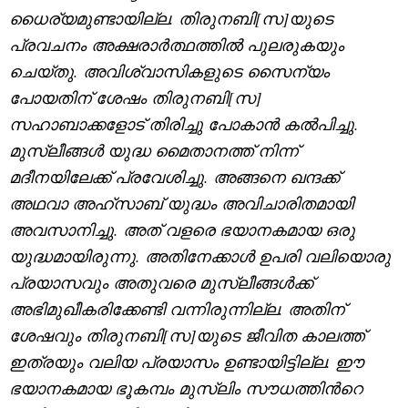
ധൈര്യമുണ്ടായില്ല. തിരുനബി[സ]യുടെ
പ്രവചനം അക്ഷരാർത്ഥത്തിൽ പുലരുകയും
ചെയ്തു. അവിശ്വാസികളുടെ സൈന്യം
പോയതിന് ശേഷം തിരുനബി[സ]
സഹാബാക്കളോട് തിരിച്ചു പോകാൻ കൽപിച്ചു.
മുസ്‌ലീങ്ങൾ യുദ്ധ മൈതാനത്ത് നിന്ന്
മദീനയിലേക്ക് പ്രവേശിച്ചു. അങ്ങനെ ഖന്ദക്ക്
അഥവാ അഹ്സാബ് യുദ്ധം അവിചാരിതമായി
അവസാനിച്ചു. അത് വളരെ ഭയാനകമായ ഒരു
യുദ്ധമായിരുന്നു. അതിനേക്കാൾ ഉപരി വലിയൊരു
പ്രയാസവും അതുവരെ മുസ്‌ലീങ്ങൾക്ക്
അഭിമുഖീകരിക്കേണ്ടി വന്നിരുന്നില്ല. അതിന്
ശേഷവും തിരുനബി[സ]യുടെ ജീവിത കാലത്ത്
ഇത്രയും വലിയ പ്രയാസം ഉണ്ടായിട്ടില്ല. ഈ
ഭയാനകമായ ഭൂകമ്പം മുസ്‌ലിം സൗധത്തിന്‍റെ