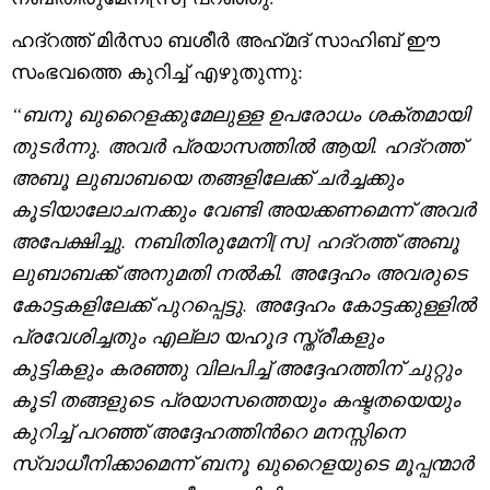
ഹദ്റത്ത് മിർസാ ബശീർ അഹ്‌മദ്‌ സാഹിബ് ഈ
സംഭവത്തെ കുറിച്ച് എഴുതുന്നു:
“
ബനൂ ഖുറൈളക്കുമേലുള്ള ഉപരോധം ശക്തമായി
തുടർന്നു. അവർ പ്രയാസത്തിൽ ആയി. ഹദ്റത്ത്
അബൂ ലുബാബയെ തങ്ങളിലേക്ക് ചർച്ചക്കും
കൂടിയാലോചനക്കും വേണ്ടി അയക്കണമെന്ന് അവർ
അപേക്ഷിച്ചു. നബിതിരുമേനി[സ] ഹദ്റത്ത് അബൂ
ലുബാബക്ക് അനുമതി നൽകി. അദ്ദേഹം അവരുടെ
കോട്ടകളിലേക്ക് പുറപ്പെട്ടു. അദ്ദേഹം കോട്ടക്കുള്ളിൽ
പ്രവേശിച്ചതും എല്ലാ യഹൂദ സ്ത്രീകളും
കുട്ടികളും കരഞ്ഞു വിലപിച്ച് അദ്ദേഹത്തിന് ചുറ്റും
കൂടി തങ്ങളുടെ പ്രയാസത്തെയും കഷ്ടതയെയും
കുറിച്ച് പറഞ്ഞ് അദ്ദേഹത്തിന്‍റെ മനസ്സിനെ
സ്വാധീനിക്കാമെന്ന് ബനൂ ഖുറൈളയുടെ മൂപ്പന്മാർ