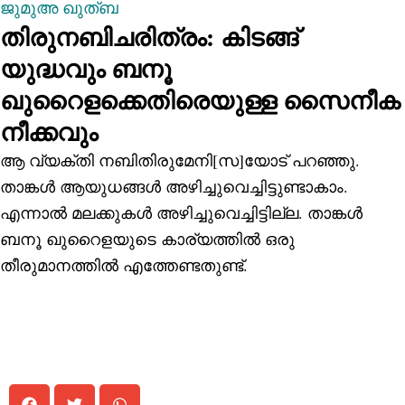
ജുമുഅ ഖുത്ബ
തിരുനബിചരിത്രം: കിടങ്ങ്
യുദ്ധവും ബനൂ
ഖുറൈളക്കെതിരെയുള്ള സൈനീക
നീക്കവും
ആ വ്യക്തി നബിതിരുമേനി[സ]യോട് പറഞ്ഞു.
താങ്കൾ ആയുധങ്ങൾ അഴിച്ചുവെച്ചിട്ടുണ്ടാകാം.
എന്നാൽ മലക്കുകൾ അഴിച്ചുവെച്ചിട്ടില്ല. താങ്കൾ
ബനൂ ഖുറൈളയുടെ കാര്യത്തിൽ ഒരു
തീരുമാനത്തിൽ എത്തേണ്ടതുണ്ട്.