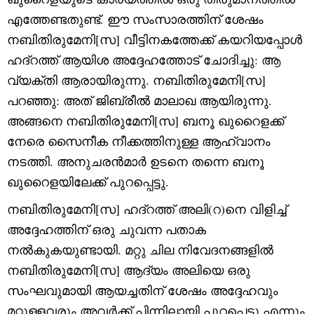
എത്തേണ്ടതുണ്ട്. ഈ സംസാരത്തിന് ശേഷം
നബിതിരുമേനി[സ] വീട്ടിനകത്തേക്ക് കയറിയപ്പോൾ
ഹദ്റത്ത് ആയിശ അദ്ദേഹത്തോട് ചോദിച്ചു: ആ
വ്യക്തി ആരായിരുന്നു. നബിതിരുമേനി[സ]
പറഞ്ഞു: അത് ജിബ്‌രീൽ മാലാഖ ആയിരുന്നു.
അങ്ങനെ നബിതിരുമേനി[സ] ബനൂ ഖുറൈളക്ക്
നേരെ സൈനീക നീക്കത്തിനുള്ള ആഹ്വാനം
നടത്തി. അനുചരൻമാർ ഉടനെ തന്നെ ബനൂ
ഖുറൈളയിലേക്ക് പുറപ്പെട്ടു.
നബിതിരുമേനി[സ] ഹദ്റത്ത് അലി(റ)നെ വിളിച്ച്
അദ്ദേഹത്തിന് ഒരു ചുവന്ന പതാക
നൽകുകയുണ്ടായി. മറ്റു ചില നിവേദനങ്ങളിൽ
നബിതിരുമേനി[സ] ആദ്യം അലിയെ ഒരു
സംഘവുമായി ആയച്ചതിന് ശേഷം അദ്ദേഹവും
മറ്റുള്ളവരും അവർക്ക് പിന്നിലായി പുറപ്പെട്ടു എന്നും