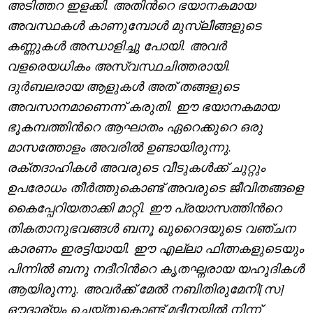
അടിത്തറ ഇളക്കി. അതിന്‍റെ ഭയാനകമായ
അവസ്ഥകൾ കാണുമ്പോൾ മുസ്‌ലീങ്ങളുടെ
കണ്ണുകൾ അന്ധാളിച്ചു പോയി. അവർ
വളരെയധികം അസ്വസ്ഥചിത്തരായി.
ദുർബലരായ ആളുകൾ അത് തങ്ങളുടെ
അവസാനമാണെന്ന് കരുതി. ഈ ഭയാനകമായ
ഭൂകമ്പത്തിന്‍റെ ആഘാതം ഏറെക്കുറെ ഒരു
മാസത്തോളം അവരിൽ ഉണ്ടായിരുന്നു.
രക്തദാഹികൾ അവരുടെ വീടുകൾക്ക് ചുറ്റും
ഉപരോധം തീർത്തുകൊണ്ട് അവരുടെ ജീവിതങ്ങളെ
കൈപ്പേറിയതാക്കി മാറ്റി. ഈ പ്രയാസത്തിന്‍റെ
തികതാനുഭവങ്ങൾ ബനൂ ഖുറൈദയുടെ വഞ്ചന
കാരണം ഇരട്ടിയായി. ഈ എല്ലാ ഫിത്നകളുടെയും
പിന്നിൽ ബനൂ നദീറിന്‍റെ കൃതഘ്നരായ യഹൂദികൾ
ആയിരുന്നു. അവർക്ക് മേൽ നബിതിരുമേനി[സ]
ഔദാര്യം ചെയ്തുകൊണ്ട് മദീനയിൽ നിന്ന്