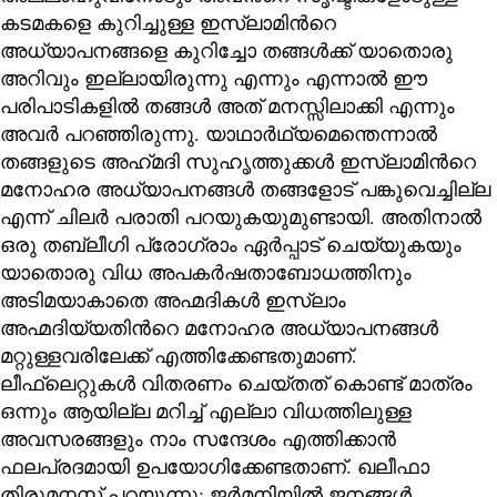
കടമകളെ കുറിച്ചുള്ള ഇസ്‌ലാമിന്‍റെ
അധ്യാപനങ്ങളെ കുറിച്ചോ തങ്ങൾക്ക് യാതൊരു
അറിവും ഇല്ലായിരുന്നു എന്നും എന്നാൽ ഈ
പരിപാടികളിൽ തങ്ങൾ അത് മനസ്സിലാക്കി എന്നും
അവർ പറഞ്ഞിരുന്നു. യാഥാർഥ്യമെന്തെന്നാൽ
തങ്ങളുടെ അഹ്‌മദി സുഹൃത്തുക്കൾ ഇസ്‌ലാമിന്‍റെ
മനോഹര അധ്യാപനങ്ങൾ തങ്ങളോട് പങ്കുവെച്ചില്ല
എന്ന് ചിലർ പരാതി പറയുകയുമുണ്ടായി. അതിനാൽ
ഒരു തബ്‌ലീഗി പ്രോഗ്രാം ഏർപ്പാട് ചെയ്യുകയും
യാതൊരു വിധ അപകര്‍ഷതാബോധത്തിനും
അടിമയാകാതെ അഹ്മദികൾ ഇസ്‌ലാം
അഹ്മദിയ്യതിന്‍റെ മനോഹര അധ്യാപനങ്ങൾ
മറ്റുള്ളവരിലേക്ക് എത്തിക്കേണ്ടതുമാണ്.
ലീഫ്‌ലെറ്റുകൾ വിതരണം ചെയ്തത് കൊണ്ട് മാത്രം
ഒന്നും ആയില്ല മറിച്ച് എല്ലാ വിധത്തിലുള്ള
അവസരങ്ങളും നാം സന്ദേശം എത്തിക്കാൻ
ഫലപ്രദമായി ഉപയോഗിക്കേണ്ടതാണ്. ഖലീഫാ
തിരുമനസ്സ് പറയുന്നു: ജർമനിയിൽ ജനങ്ങൾ