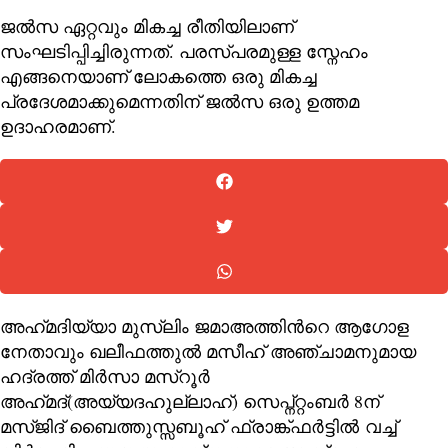
ജൽസ ഏറ്റവും മികച്ച രീതിയിലാണ്
സംഘടിപ്പിച്ചിരുന്നത്. പരസ്പരമുള്ള സ്നേഹം
എങ്ങനെയാണ് ലോകത്തെ ഒരു മികച്ച
പ്രദേശമാക്കുമെന്നതിന് ജൽസ ഒരു ഉത്തമ
ഉദാഹരമാണ്.
അഹ്‌മദിയ്യാ മുസ്‌ലിം ജമാഅത്തിന്‍റെ ആഗോള
നേതാവും ഖലീഫത്തുല്‍ മസീഹ് അഞ്ചാമനുമായ
ഹദ്രത്ത് മിര്‍സാ മസ്റൂര്‍
അഹ്‌മദ്(അയ്യദഹുല്ലാഹ്) സെപ്ന്റ്റംബര്‍ 8ന്
മസ്ജിദ് ബൈത്തുസ്സബൂഹ് ഫ്രാങ്ക്ഫര്‍ട്ടില്‍
വച്ച്