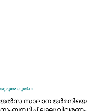
ജുമുഅ ഖുത്ബ
ജല്‍സ സാലാന ജര്‍മനിയെ
സംബന്ധിച്ച് ലഘുവിവരണം