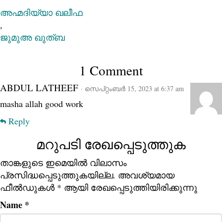
അഹ്മദിയ്യാ ഖലീഫ
,
ജുമുഅ ഖുത്ബ
1 Comment
ABDUL LATHEEF
· സെപ്റ്റംബർ 15, 2023 at 6:37 am
masha allah good work
Reply
മറുപടി രേഖപ്പെടുത്തുക
താങ്കളുടെ ഇമെയില്‍ വിലാസം
പ്രസിദ്ധപ്പെടുത്തുകയില്ല.
അവശ്യമായ
ഫീല്‍ഡുകള്‍
*
ആയി രേഖപ്പെടുത്തിയിരിക്കുന്നു
Name
*