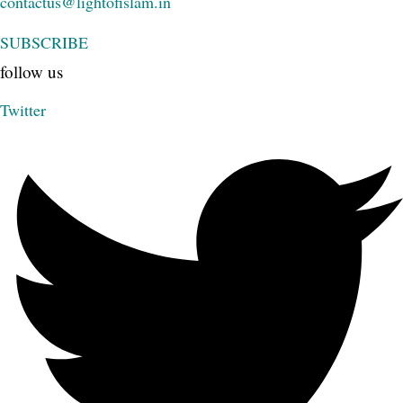
contactus@lightofislam.in
SUBSCRIBE
follow us
Twitter