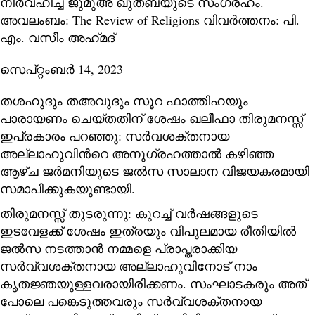
നിര്‍വഹിച്ച ജുമുഅ ഖുത്ബയുടെ സംഗ്രഹം.
അവലംബം:
The Review of Religions വിവര്‍ത്തനം: പി.
എം. വസീം അഹ്‌മദ്
സെപ്റ്റംബര്‍ 14, 2023
തശഹുദും തഅവുദും സൂറ ഫാത്തിഹയും
പാരായണം ചെയ്തതിന് ശേഷം ഖലീഫാ തിരുമനസ്സ്
ഇപ്രകാരം പറഞ്ഞു: സർവശക്തനായ
അല്ലാഹുവിന്‍റെ അനുഗ്രഹത്താൽ കഴിഞ്ഞ
ആഴ്ച ജർമനിയുടെ ജൽസ സാലാന വിജയകരമായി
സമാപിക്കുകയുണ്ടായി.
തിരുമനസ്സ് തുടരുന്നു: കുറച്ച് വര്‍ഷങ്ങളുടെ
ഇടവേളക്ക് ശേഷം ഇത്രയും വിപുലമായ രീതിയിൽ
ജൽസ നടത്താൻ നമ്മളെ പ്രാപ്തരാക്കിയ
സർവ്വശക്തനായ അല്ലാഹുവിനോട് നാം
കൃതജ്ഞയുള്ളവരായിരിക്കണം. സംഘാടകരും അത്
പോലെ പങ്കെടുത്തവരും സർവ്വശക്തനായ