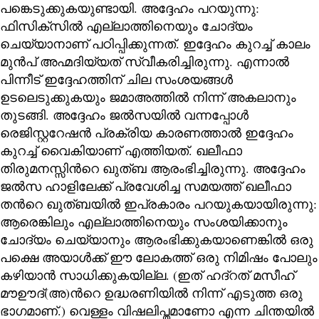
പങ്കെടുക്കുകയുണ്ടായി. അദ്ദേഹം പറയുന്നു:
ഫിസിക്സിൽ എല്ലാത്തിനെയും ചോദ്യം
ചെയ്യാനാണ് പഠിപ്പിക്കുന്നത്. ഇദ്ദേഹം കുറച്ച് കാലം
മുൻപ് അഹ്മദിയ്യത് സ്വീകരിച്ചിരുന്നു. എന്നാൽ
പിന്നീട് ഇദ്ദേഹത്തിന് ചില സംശയങ്ങൾ
ഉടലെടുക്കുകയും ജമാഅത്തിൽ നിന്ന് അകലാനും
തുടങ്ങി. അദ്ദേഹം ജൽസയിൽ വന്നപ്പോൾ
രെജിസ്റ്ററേഷൻ പ്രക്രിയ കാരണത്താൽ ഇദ്ദേഹം
കുറച്ച് വൈകിയാണ് എത്തിയത്. ഖലീഫാ
തിരുമനസ്സിന്‍റെ ഖുത്ബ ആരംഭിച്ചിരുന്നു. അദ്ദേഹം
ജൽസ ഹാളിലേക്ക് പ്രവേശിച്ച സമയത്ത് ഖലീഫാ
തന്‍റെ ഖുത്ബയിൽ ഇപ്രകാരം പറയുകയായിരുന്നു:
ആരെങ്കിലും എല്ലാത്തിനെയും സംശയിക്കാനും
ചോദ്യം ചെയ്യാനും ആരംഭിക്കുകയാണെങ്കിൽ ഒരു
പക്ഷെ അയാൾക്ക് ഈ ലോകത്ത് ഒരു നിമിഷം പോലും
കഴിയാൻ സാധിക്കുകയില്ല. (ഇത് ഹദ്റത് മസീഹ്
മൗഊദ്(അ)ന്‍റെ ഉദ്ധരണിയിൽ നിന്ന് എടുത്ത ഒരു
ഭാഗമാണ്.) വെള്ളം വിഷലിപ്തമാണോ എന്ന ചിന്തയിൽ