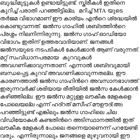
ബുദ്ധിമുട്ടുകൾ ഉണ്ടായിട്ടുണ്ട്. സ്ത്രീകൾ ഇതിനെ
കുറിച്ച് പരാതി പറഞ്ഞിട്ടില്ല, മറിച്ച് MTA യുടെ
തർജമ വിഭാഗമാണ് ഈ കാര്യം എന്‍റെ ശ്രദ്ധയിൽ
കൊണ്ടുവന്നത്. ജൽസ ഗാഹിൽ ശബ്‌ദത്തിന്‍റെ
പ്രശ്നം നിലനിന്നിരുന്നു. ജൽസ ഗാഹ് ഓഡിയോ
വിഭാഗം ഇതിന് ഉത്തരവാദിയാണ്. ജനങ്ങൾ
ജൽസയുടെ നടപടികൾ കേൾക്കാൻ ആണ് വരുന്നത്.
മറ്റ് സംവിധാനപരമായ കുറവുകൾ
അവഗണിക്കാവുന്നതാണ്. എന്നാൽ ശബ്‌ദവുമായി
ബന്ധപ്പെട്ട കുറവ് അവഗണിക്കാവുന്നതല്ല. ഈ
കാരണത്താൽ ജൽസ ഗാഹിന്‍റെ അവസാനഭാഗത്ത്
ഇരുന്നവർക്ക് ശരിയായ രീതിയിൽ ജൽസ കേൾക്കാൻ
കഴിഞ്ഞില്ല. ഈ ജൽസ മറ്റുള്ള ലൗകീക മേളകളെ
പോലെയല്ല എന്ന് ഹദ്റത് മസീഹ് മൗഊദ്(അ)
പറഞ്ഞിട്ടുണ്ട് എങ്കിലും ജൽസ ഗാഹിലെ ചില
വിഡിയോകൾ കണ്ടതിന്‍റെ അടിസ്ഥാനത്തിൽ ഇത്
ലൗകീക മേളകൾ പോലെ തന്നെയാണെന്ന് പറയേണ്ടി
വരും. എന്നിരുന്നാലും ജനങ്ങളെ മുഴുവനായി ഈ