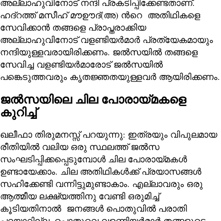
അല്ലാഹുവിനോട് നന്ദി പ്രകടിപ്പിക്കേണ്ടതാണ്.
ഹദ്റത്ത് മസീഹ് മൗഊദ്(അ) ന്‍റെ അതിഥികളെ
സേവിക്കാൻ തങ്ങളെ പ്രാപ്തരാക്കിയ
അല്ലാഹുവിനോട് വളണ്ടിയർമാർ പ്രത്യേകമായും
നന്ദിയുള്ളവരായിരിക്കണം. ജൽസയിൽ തങ്ങളെ
സേവിച്ച വളണ്ടിയർമാരോട് ജല്‍സയിൽ
പങ്കെടുത്തവരും കൃതജ്ഞതയുള്ളവർ ആയിരിക്കണം.
ജൽസയിലെ ചില പോരായ്മകളെ
കുറിച്ച്
ഖലീഫാ തിരുമനസ്സ് പറയുന്നു: ഇത്രയും വിപുലമായ
രീതിയിൽ വലിയ ഒരു സ്ഥലത്ത് ജൽസ
സംഘടിപ്പിക്കപ്പെടുമ്പോൾ ചില പോരായ്മകൾ
ഉണ്ടായേക്കാം. ചില അതിഥികൾക്ക് പ്രയാസങ്ങൾ
സഹിക്കേണ്ടി വന്നിട്ടുമുണ്ടാകാം. എല്ലാവരും ഒരു
ആത്മീയ ലക്ഷ്യത്തിനു വേണ്ടി ഒരുമിച്ച്
കൂടിയതിനാൽ ജനങ്ങൾ പൊതുവിൽ പരാതി
പറയാറില്ല. പൊതുവെ വളണ്ടിയർമാർ തങ്ങളുടെ