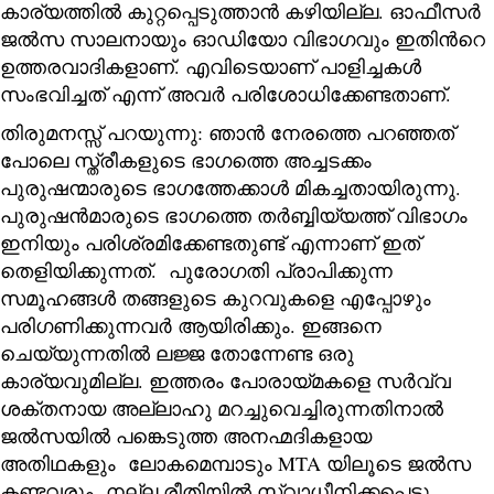
കാര്യത്തിൽ കുറ്റപ്പെടുത്താൻ കഴിയില്ല. ഓഫീസർ
ജൽസ സാലനായും ഓഡിയോ വിഭാഗവും ഇതിന്‍റെ
ഉത്തരവാദികളാണ്. എവിടെയാണ് പാളിച്ചകൾ
സംഭവിച്ചത് എന്ന് അവർ പരിശോധിക്കേണ്ടതാണ്.
തിരുമനസ്സ് പറയുന്നു: ഞാൻ നേരത്തെ പറഞ്ഞത്
പോലെ സ്ത്രീകളുടെ ഭാഗത്തെ അച്ചടക്കം
പുരുഷന്മാരുടെ ഭാഗത്തേക്കാൾ മികച്ചതായിരുന്നു.
പുരുഷൻമാരുടെ ഭാഗത്തെ തർബ്ബിയ്യത്ത് വിഭാഗം
ഇനിയും പരിശ്രമിക്കേണ്ടതുണ്ട് എന്നാണ് ഇത്
തെളിയിക്കുന്നത്. പുരോഗതി പ്രാപിക്കുന്ന
സമൂഹങ്ങൾ തങ്ങളുടെ കുറവുകളെ എപ്പോഴും
പരിഗണിക്കുന്നവർ ആയിരിക്കും. ഇങ്ങനെ
ചെയ്യുന്നതിൽ ലജ്ജ തോന്നേണ്ട ഒരു
കാര്യവുമില്ല. ഇത്തരം പോരായ്മകളെ സർവ്വ
ശക്തനായ അല്ലാഹു മറച്ചുവെച്ചിരുന്നതിനാൽ
ജൽസയിൽ പങ്കെടുത്ത അനഹ്മദികളായ
അതിഥകളും ലോകമെമ്പാടും MTA യിലൂടെ ജൽസ
കണ്ടവരും നല്ല രീതിയിൽ സ്വാധീനിക്കപ്പെട്ടു.