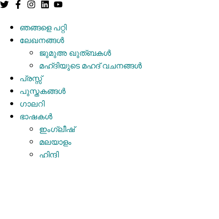
ഞങ്ങളെ പറ്റി
ലേഖനങ്ങള്‍
ജുമുഅ ഖുത്ബകള്‍
മഹ്ദിയുടെ മഹദ് വചനങ്ങള്‍
പ്രസ്സ്
പുസ്തകങ്ങള്‍
ഗാലറി
ഭാഷകൾ
ഇംഗ്ലീഷ്
മലയാളം
ഹിന്ദി