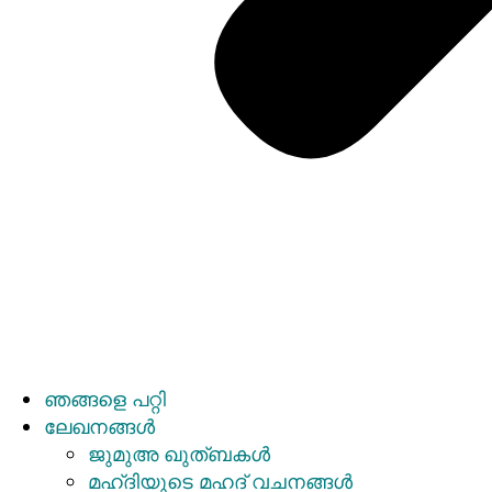
ഞങ്ങളെ പറ്റി
ലേഖനങ്ങള്‍
ജുമുഅ ഖുത്ബകള്‍
മഹ്ദിയുടെ മഹദ് വചനങ്ങള്‍