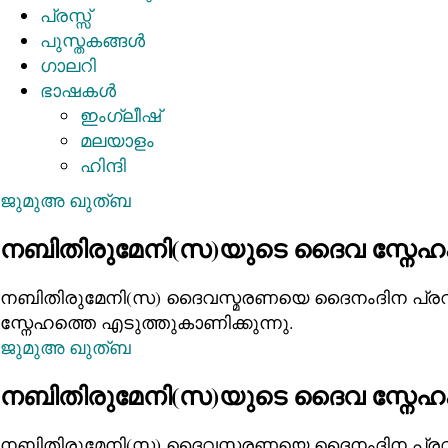
പ്രസ്സ്
പുസ്തകങ്ങള്‍
ഗാലറി
ഭാഷകൾ
ഇംഗ്ലീഷ്
മലയാളം
ഹിന്ദി
ജുമുഅ ഖുത്ബ
നബിതിരുമേനി(സ)യുടെ ദൈവ സ്നേഹ
നബിതിരുമേനി(സ) ദൈവസ്മരണയെ ദൈനംദിന പ്രവൃത്
സ്നേഹത്തെ എടുത്തുകാണിക്കുന്നു.
ജുമുഅ ഖുത്ബ
നബിതിരുമേനി(സ)യുടെ ദൈവ സ്നേഹ
നബിതിരുമേനി(സ) ദൈവസ്മരണയെ ദൈനംദിന പ്രവൃത്