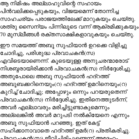
ആ നിമിഷം അല്ലാഹുവിന്റെ സഹായം
പിൻവലിക്കപ്പെടുകയും, വിജയമെന്ന് തോന്നിച്ച
സാഹചര്യം പരാജയത്തിലേക്ക് മാറുകയും ചെയ്തു.
ശത്രു സൈന്യം പിന്നിലൂടെ വന്ന് ആക്രമിക്കുകയും
70 മുസ്ലീങ്ങൾ രക്തസാക്ഷികളാവുകയും ചെയ്തു.
ഈ സമയത്ത് അബൂ സുഫിയാൻ ഉറക്കെ വിളിച്ചു
ചോദിച്ചു, പരിശുദ്ധ പ്രവാചകൻ(സ)
എവിടെയാണെന്ന്. കൂടെയുള്ള അനുചരന്മാരോട്
നിശബ്ദരായിരിക്കാൻ പ്രവാചകൻ(സ) നിർദ്ദേശിച്ചു.
അതുപോലെ അബൂ സുഫിയാൻ ഹദ്റത്ത്
അബൂബക്കറിനെയും(റ) ഹദ്റത്ത് ഉമറിനെയും(റ)
കുറിച്ച് ചോദിച്ചു; അപ്പോഴും ഒന്നും പറയരുതെന്ന്
പ്രവാചകൻ(സ) നിർദ്ദേശിച്ചു. ഇതിനെത്തുടർന്ന്,
അവർ എല്ലാവരും മരിച്ചിട്ടുണ്ടാകുമെന്നും
അല്ലെങ്കിൽ അവർ മറുപടി നൽകിയേനെ എന്നും
അബൂ സുഫിയാൻ പറഞ്ഞു. ഇത് കേട്ട്
സഹിക്കാനാവാതെ ഹദ്റത്ത് ഉമർ(റ) പ്രതികരിച്ചു.
പ്രവാചകൻ(സ) ജീവിച്ചിരിപ്പുണ്ടെന്ന് അദ്ദേഹം