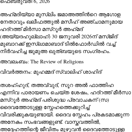
ഫെബ്രുവരി 6, 2026
അഹ്‌മദിയ്യാ മുസ്‌ലിം ജമാഅത്തിന്‍റെ ആഗോള
നേതാവും ഖലീഫത്തുല്‍ മസീഹ് അഞ്ചാമനുമായ
ഹദ്റത്ത് മിര്‍സാ മസ്റൂര്‍ അഹ്‌മദ്
(അയ്യദഹുല്ലാഹ്) 30 ജനുവരി 2026ന് മസ്ജിദ്
മുബാറക്ക്‌ ഇസ്‌ലാമാബാദ് ടില്‍ഫോര്‍ഡില്‍
വച്ച്
നിര്‍വഹിച്ച ജുമുഅ ഖുത്ബയുടെ സംഗ്രഹം.
അവലംബം:
The Review of Religions
വിവര്‍ത്തനം: മുഹമ്മദ്‌ സ്വാലിഹ് ശാഹിദ്
തശഹ്ഹുദ്, തഅവ്വുദ്, സൂറ അൽ ഫാത്തിഹ
എന്നിവ പാരായണം ചെയ്ത ശേഷം, ഹദ്റത്ത് മീർസാ
മസ്റൂർ അഹ്‌മദ് പരിശുദ്ധ പ്രവാചകന് (സ)
ദൈവത്തോടുള്ള സ്നേഹത്തെക്കുറിച്ച്
വിവരിക്കുകയുണ്ടായി. ദൈവ സ്നേഹം പ്രകടമാക്കുന്ന
അനേകം സംഭവങ്ങളുണ്ട്. വാസ്തവത്തിൽ,
അദ്ദേഹത്തിന്റെ ജീവിതം മുഴുവൻ ദൈവത്തോടുള്ള