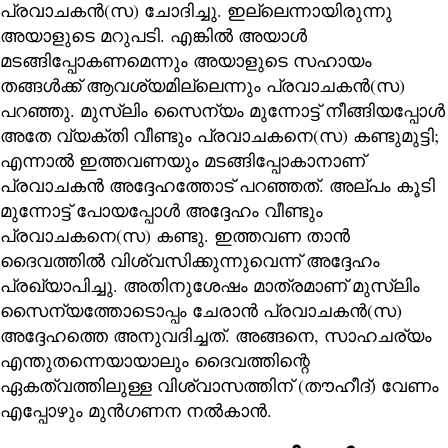
പ്രവാചകൻ(സ) ചോദിച്ചു. ഇല്ലെന്നായിരുന്നു
അയാളുടെ മറുപടി. എങ്കിൽ അയാൾ
മടങ്ങിപ്പോകണമെന്നും അയാളുടെ സഹായം
തങ്ങൾക്ക് ആവശ്യമില്ലെന്നും പ്രവാചകൻ(സ)
പറഞ്ഞു. മുസ്ലിം സൈന്യം മുന്നോട്ട് നീങ്ങിയപ്പോൾ
അതേ വ്യക്തി വീണ്ടും പ്രവാചകനെ(സ) കണ്ടുമുട്ടി;
എന്നാൽ ഇത്തവണയും മടങ്ങിപ്പോകാനാണ്
പ്രവാചകൻ അദ്ദേഹത്തോട് പറഞ്ഞത്. അല്പം കൂടി
മുന്നോട്ട് പോയപ്പോൾ അദ്ദേഹം വീണ്ടും
പ്രവാചകനെ(സ) കണ്ടു. ഇത്തവണ താൻ
ദൈവത്തിൽ വിശ്വസിക്കുന്നുവെന്ന് അദ്ദേഹം
പ്രഖ്യാപിച്ചു. അതിനുശേഷം മാത്രമാണ് മുസ്ലിം
സൈന്യത്തോടൊപ്പം ചേരാൻ പ്രവാചകൻ(സ)
അദ്ദേഹത്തെ അനുവദിച്ചത്. അങ്ങനെ, സാഹചര്യം
എന്തുതന്നെയായാലും ദൈവത്തിന്റെ
ഏകത്വത്തിലുള്ള വിശ്വാസത്തിന് (തൗഹീദ്) വേണം
എപ്പോഴും മുൻഗണന നൽകാൻ.