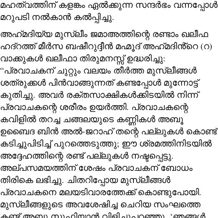
മഹത്വത്തിന് കളങ്കം ഏൽക്കുന്ന സന്ദർഭം വന്നപ്പോൾ
മറുപടി നൽകാൻ കൽപ്പിച്ചു.
അഹ്‌മദിയ്യ മുസ്ലീം ജമാഅത്തിന്റെ രണ്ടാം ഖലീഫ
ഹദ്റത്ത് മീർസ ബഷീറുദ്ദീൻ മഹ്മൂദ് അഹ്‌മദിൻ്റെ (റ)
വാക്കുകൾ ഖലീഫാ തിരുമനസ്സ് ഉദ്ധരിച്ചു:
“പ്രവാചകന് ചുറ്റും വലയം തീർത്ത മുസ്ലീങ്ങൾ
ശത്രുക്കൾ പിൻവാങ്ങുന്നത് കണ്ടപ്പോൾ മുന്നോട്ട്
കുതിച്ചു. അവർ രക്തസാക്ഷികൾക്കിടയിൽ നിന്ന്
പ്രവാചകന്റെ ശരീരം ഉയർത്തി. പ്രവാചകന്റെ
കവിളിൽ തറച്ച ചങ്ങലയുടെ കണ്ണികൾ അബൂ
ഉബൈദ ബിൻ അൽ-ജറാഹ് തന്റെ പല്ലുകൾ കൊണ്ട്
കടിച്ചുപിടിച്ച് പുറത്തെടുത്തു; ഈ ശ്രമത്തിനിടയിൽ
അദ്ദേഹത്തിന്റെ രണ്ട് പല്ലുകൾ നഷ്ടപ്പെട്ടു.
അല്പസമയത്തിന് ശേഷം പ്രവാചകന് ബോധം
തിരികെ ലഭിച്ചു. ചിതറിപ്പോയ മുസ്ലീങ്ങൾ
പ്രവാചകനെ മലയടിവാരത്തേക്ക് കൊണ്ടുപോയി.
മുസ്ലീങ്ങളുടെ അവശേഷിച്ച ചെറിയ സംഘത്തെ
കണ്ട് അബൂ സുഫിയാൻ വിളിച്ചുപറഞ്ഞു, ‘ഞങ്ങൾ