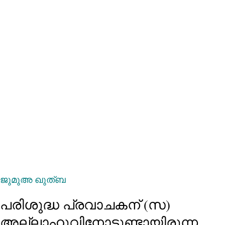
ജുമുഅ ഖുത്ബ
പരിശുദ്ധ പ്രവാചകന് (സ)
അല്ലാഹുവിനോടുണ്ടായിരുന്ന