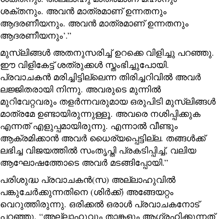
ശക്തനും. അവൻ മാത്രമാണ് ഉന്നതനും
ആദരണീയനും. അവൻ മാത്രമാണ് ഉന്നതനും
ആദരണീയനും’.”
മുസ്ലിങ്ങൾ അതനുസരിച്ച് ഉറക്കെ വിളിച്ചു പറഞ്ഞു.
ഈ വിളികേട്ട് ശത്രുക്കൾ സ്തംഭിച്ചുപോയി.
പ്രവാചകൻ മരിച്ചിട്ടില്ലെന്ന തിരിച്ചറിവിൽ അവർ
ലജ്ജിതരായി നിന്നു. അവരുടെ മുന്നിൽ
മുറിവേറ്റവരും തളർന്നവരുമായ ഒരുപിടി മുസ്ലിങ്ങൾ
മാത്രമേ ഉണ്ടായിരുന്നുള്ളൂ. അവരെ നശിപ്പിക്കുക
എന്നത് എളുപ്പമായിരുന്നു. എന്നാൽ വീണ്ടും
ആക്രമിക്കാൻ അവർ ധൈര്യപ്പെട്ടില്ല. തങ്ങൾക്ക്
ലഭിച്ച വിജയത്തിൽ സംതൃപ്തി പ്രകടിപ്പിച്ച്, വലിയ
ആഘോഷത്തോടെ അവർ മടങ്ങിപ്പോയി.”
പരിശുദ്ധ പ്രവാചകൻ(സ) അല്ലാഹുവിൽ
പങ്കുചേർക്കുന്നതിനെ (ശിർക്ക്) അങ്ങേയറ്റം
വെറുത്തിരുന്നു. ഒരിക്കൽ ഒരാൾ പ്രവാചകനോട്
പറഞ്ഞു, “അല്ലാഹുവും താങ്കളും ആഗ്രഹിക്കുന്നത്