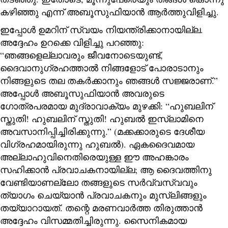
കഴിഞ്ഞു എന്ന് അബൂസുഫിയാൻ ആർത്തുവിളിച്ചു.
ഇപ്പോൾ ഉമറിന് സ്വയം നിയന്ത്രിക്കാനായില്ല.
അദ്ദേഹം ഉറക്കെ വിളിച്ചു പറഞ്ഞു:
“ഞങ്ങളെല്ലാവരും ജീവനോടെയുണ്ട്,
ദൈവാനുഗ്രഹത്താൽ നിങ്ങളോട് പോരാടാനും
നിങ്ങളുടെ തല തകർക്കാനും ഞങ്ങൾ സജ്ജരാണ്.”
അപ്പോൾ അബൂസുഫിയാൻ അവരുടെ
ഗോത്രപരമായ മുദ്രാവാക്യം മുഴക്കി: “ഹുബലിന്
സ്തുതി! ഹുബലിന് സ്തുതി! ഹുബൽ ഇസ്‌ലാമിനെ
അവസാനിപ്പിച്ചിരിക്കുന്നു.” (മക്കക്കാരുടെ ദേശീയ
വിഗ്രഹമായിരുന്നു ഹുബൽ). ഏകദൈവമായ
അല്ലാഹുവിനെതിരെയുള്ള ഈ അഹങ്കാരം
സഹിക്കാൻ പ്രവാചകനായില്ല; ആ ദൈവത്തിനു
വേണ്ടിയാണല്ലോ തങ്ങളുടെ സർവ്വസ്വവും
ത്യാഗം ചെയ്യാൻ പ്രവാചകനും മുസ്ലിങ്ങളും
തയ്യാറായത്. തന്റെ മരണവാർത്ത തിരുത്താൻ
അദ്ദേഹം വിസമ്മതിച്ചിരുന്നു. സൈനികമായ