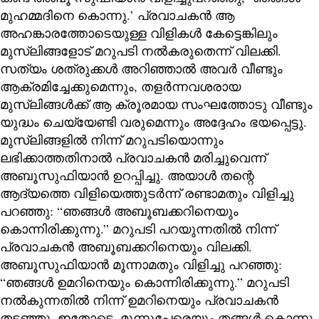
മുഹമ്മദിനെ കൊന്നു.’ പ്രവാചകൻ ആ
അഹങ്കാരത്തോടെയുള്ള വിളികൾ കേട്ടെങ്കിലും
മുസ്ലിങ്ങളോട് മറുപടി നൽകരുതെന്ന് വിലക്കി.
സത്യം ശത്രുക്കൾ അറിഞ്ഞാൽ അവർ വീണ്ടും
ആക്രമിച്ചേക്കുമെന്നും, തളർന്നവശരായ
മുസ്ലിങ്ങൾക്ക് ആ ക്രൂരമായ സംഘത്തോടു വീണ്ടും
യുദ്ധം ചെയ്യേണ്ടി വരുമെന്നും അദ്ദേഹം ഭയപ്പെട്ടു.
മുസ്ലിങ്ങളിൽ നിന്ന് മറുപടിയൊന്നും
ലഭിക്കാത്തതിനാൽ പ്രവാചകൻ മരിച്ചുവെന്ന്
അബൂസുഫിയാൻ ഉറപ്പിച്ചു. അയാൾ തന്റെ
ആദ്യത്തെ വിളിയെത്തുടർന്ന് രണ്ടാമതും വിളിച്ചു
പറഞ്ഞു: “ഞങ്ങൾ അബൂബക്കറിനെയും
കൊന്നിരിക്കുന്നു.” മറുപടി പറയുന്നതിൽ നിന്ന്
പ്രവാചകൻ അബൂബക്കറിനെയും വിലക്കി.
അബൂസുഫിയാൻ മൂന്നാമതും വിളിച്ചു പറഞ്ഞു:
“ഞങ്ങൾ ഉമറിനെയും കൊന്നിരിക്കുന്നു.” മറുപടി
നൽകുന്നതിൽ നിന്ന് ഉമറിനെയും പ്രവാചകൻ
തടഞ്ഞു. ഇതോടെ, മൂന്നുപേരെയും തങ്ങൾ കൊന്നു