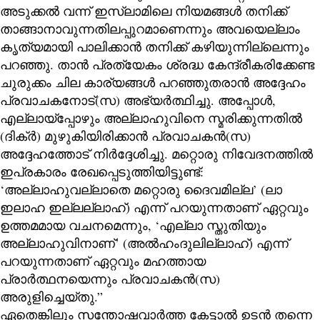
അടുക്കൽ വന്ന് ഇസ്‌ലാമിലെ നിയമങ്ങൾ തനിക്ക്
താങ്ങാനാവുന്നതിലപ്പുറമാണെന്നും അവയെല്ലാം
കൃത്യമായി പാലിക്കാൻ തനിക്ക് കഴിയുന്നില്ലെന്നും
പറഞ്ഞു. താൻ പ്രത്യേകം ശ്രദ്ധ കേന്ദ്രീകരിക്കേണ്ട
ചുരുക്കം ചില കാര്യങ്ങൾ പറഞ്ഞുതരാൻ അദ്ദേഹം
പ്രവാചകനോട്(സ) അഭ്യർത്ഥിച്ചു. അപ്പോൾ,
എല്ലായ്‌പ്പോഴും അല്ലാഹുവിനെ സ്മരിക്കുന്നതിൽ
(ദിക്ർ) മുഴുകിയിരിക്കാൻ പ്രവാചകൻ(സ)
അദ്ദേഹത്തോട് നിർദ്ദേശിച്ചു. മറ്റൊരു നിവേദനത്തിൽ
ഇപ്രകാരം രേഖപ്പെടുത്തിയിട്ടുണ്ട്:
‘അല്ലാഹുവല്ലാതെ മറ്റൊരു ദൈവമില്ല’ (ലാ
ഇലാഹ ഇല്ലല്ലാഹ്) എന്ന് പറയുന്നതാണ് ഏറ്റവും
ഉത്തമമായ വചനമെന്നും, ‘എല്ലാ സ്തുതിയും
അല്ലാഹുവിനാണ്’ (അൽഹംദുലില്ലാഹ്) എന്ന്
പറയുന്നതാണ് ഏറ്റവും മഹത്തായ
പ്രാർത്ഥനയെന്നും പ്രവാചകൻ(സ)
അരുളിച്ചെയ്തു.”
ഏതെങ്കിലും സന്തോഷവാർത്ത കേട്ടാൽ ഉടൻ തന്നെ